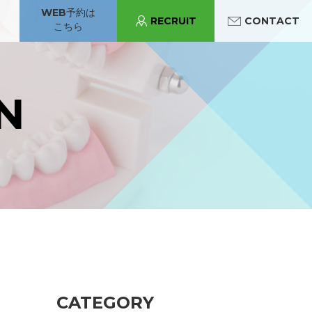
WEB予約は
RECRUIT
CONTACT
こちら
パンジョ診療所
守口市駅診療所
あべの診療所
N
守口市駅診療所
CATEGORY