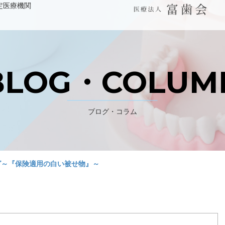
定医療機関
WEB予約 初診の方はこちら
BLOG・COLUM
パンジョ診療所
ブログ・コラム
川上歯科あべの診療所
グ～『保険適用の白い被せ物』～
デンタルラボ