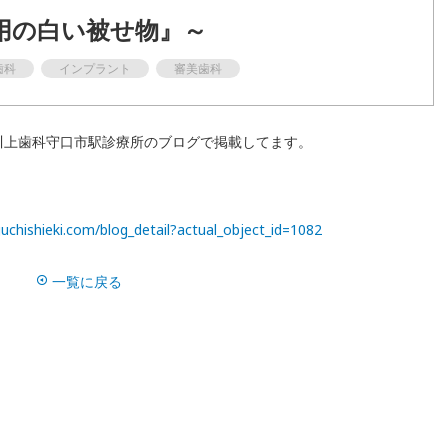
用の白い被せ物』～
歯周病
歯科
インプラント
審美歯科
ホワイトニング
マウスピース矯正
川上歯科守口市駅診療所のブログで掲載してます。
ドクター紹介
uchishieki.com/blog_detail?actual_object_id=1082
ブログ
一覧に戻る
よくある質問
訪問診療について