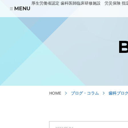
厚生労働省認定 歯科医師臨床研修施設 労災保険 指
MENU
あべの診療所
HOME
医院の紹介
川上歯科パンジョ診療所
HOME
ブログ・コラム
歯科ブロ
川上歯科守口市駅診療所
当院の治療