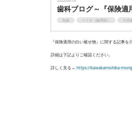
2022/05/16
歯科ブログ～『保険適
一般歯科
虫歯
ペリオ（歯周病）
小児
予防
インプラント
『保険適用の白い被せ物』に関する記事を
富歯会について
詳細は下記よりご確認ください。
詳しく見る→
https://kawakamishika-morig
職員採用
お知らせ
お問い合わせ