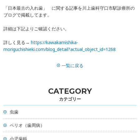
「日本最古の入れ歯」 に関する記事を川上歯科守口市駅診療所の
一般歯科
歯周病
ブログで掲載してます。
予防
ホワイトニング
詳細は下記よりご確認ください。
インプラント
マウスピース矯正
詳しく見る→
https://kawakamishika-
moriguchishieki.com/blog_detail?actual_object_id=1268
富歯会について
ドクター紹介
一覧に戻る
職員採用
ブログ
CATEGORY
お知らせ
よくある質問
カテゴリー
お問い合わせ
訪問診療について
虫歯
ペリオ（歯周病）
小児歯科