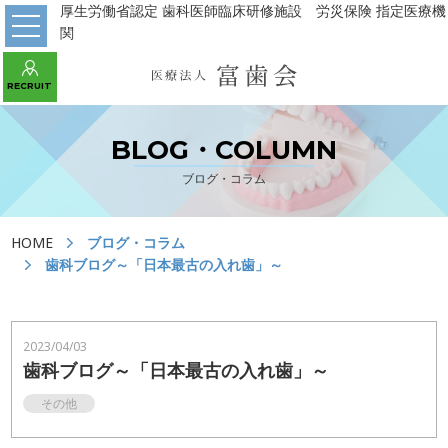
厚生労働省認定 歯科医師臨床研修施設 労災保険 指定医療機
関
WEB予約 初診の方はこちら
RECRUIT
あべの診療所
パンジョ診療所
守口市駅診療所
BLOG・COLUMN
ブログ・コラム
HOME
HOME
ブログ・コラム
医院の紹介
歯科ブログ～「日本最古の入れ歯」～
川上歯科パンジョ診療所
川上歯科あべの診療所
2023/04/03
歯科ブログ～「日本最古の入れ歯」～
川上歯科守口市駅診療所
デンタルラボ
その他
当院の治療