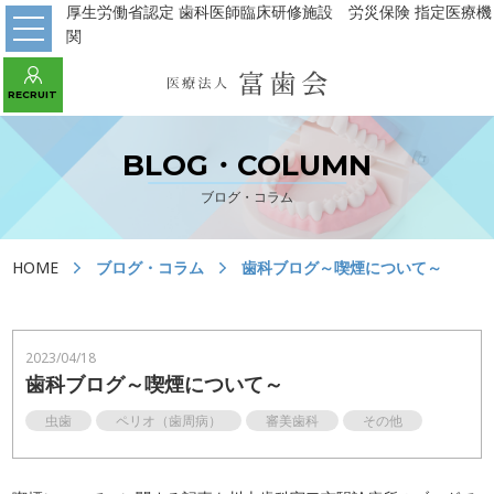
厚生労働省認定 歯科医師臨床研修施設 労災保険 指定医療機
関
WEB予約 初診の方はこちら
RECRUIT
あべの診療所
パンジョ診療所
守口市駅診療所
BLOG・COLUMN
ブログ・コラム
HOME
HOME
ブログ・コラム
歯科ブログ～喫煙について～
医院の紹介
川上歯科パンジョ診療所
川上歯科あべの診療所
2023/04/18
歯科ブログ～喫煙について～
川上歯科守口市駅診療所
デンタルラボ
虫歯
ペリオ（歯周病）
審美歯科
その他
当院の治療