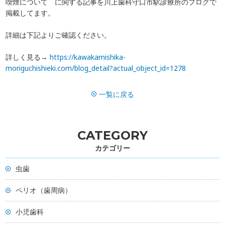
喫煙について に関する記事を川上歯科守口市駅診療所のブログで
掲載してます。
一般歯科
歯周病
詳細は下記よりご確認ください。
予防
ホワイトニング
詳しく見る→
https://kawakamishika-
インプラント
マウスピース矯正
moriguchishieki.com/blog_detail?actual_object_id=1278
富歯会について
ドクター紹介
一覧に戻る
職員採用
ブログ
CATEGORY
お知らせ
よくある質問
カテゴリー
虫歯
お問い合わせ
訪問診療について
ペリオ（歯周病）
小児歯科