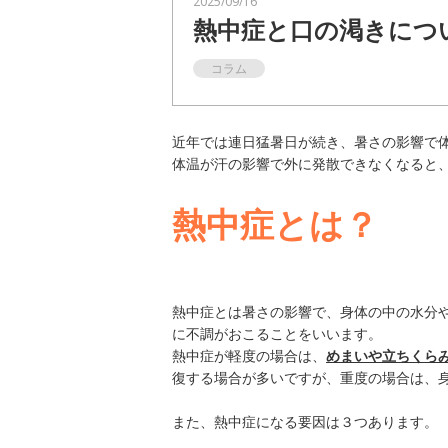
2025/09/16
熱中症と口の渇きにつ
一般歯科
コラム
予防
インプラント
近年では連日猛暑日が続き、暑さの影響で
体温が汗の影響で外に発散できなくなると
富歯会について
熱中症とは？
職員採用
お知らせ
熱中症とは暑さの影響で、身体の中の水分
に不調がおこることをいいます。
お問い合わせ
熱中症が軽度の場合は、
めまいや立ちくら
復する場合が多いですが、重度の場合は、
また、熱中症になる要因は３つあります。