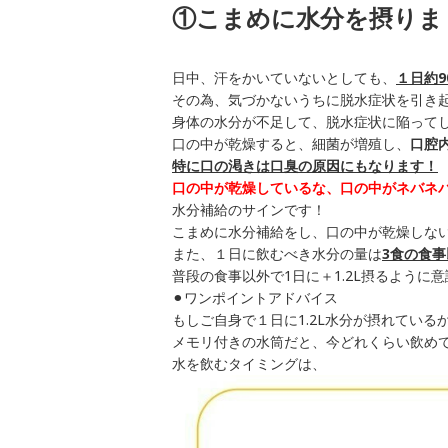
①こまめに水分を摂りま
日中、汗をかいていないとしても、
１日約9
その為、気づかないうちに脱水症状を引き
身体の水分が不足して、脱水症状に陥って
口の中が乾燥すると、細菌が増殖し、
口腔
特に口の渇きは口臭の原因にもなります！
口の中が乾燥しているな、口の中がネバネ
水分補給のサインです！
こまめに水分補給をし、口の中が乾燥しな
また、１日に飲むべき水分の量は
3食の食事
普段の食事以外で1日に＋1.2L摂るように
⚫︎ワンポイントアドバイス
もしご自身で１日に1.2L水分が摂れてい
メモリ付きの水筒だと、今どれくらい飲め
水を飲むタイミングは、