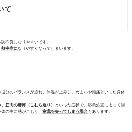
いて
歯周病
ホワイトニング
マウスピース矯正
体調不良になりやすいです。
、
熱中症に
なりやすくなってしまいます。
ドクター紹介
ブログ
よくある質問
や塩分のバランスが崩れ、体温が上昇し、めまいや頭痛といった身体
訪問診療について
み、筋肉の麻痺（こむら返り）
といった症状で、応急処置によって回
身体の中に熱がこもり、
意識を失ってしまう場合
もあります。