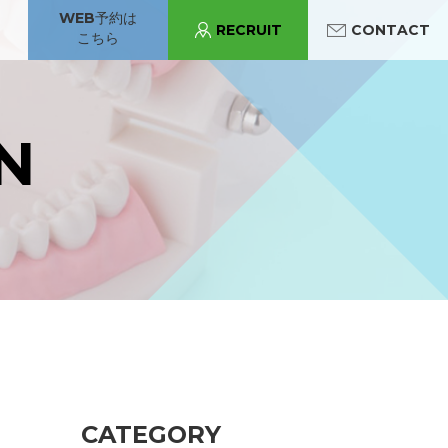
WEB予約は
RECRUIT
CONTACT
こちら
パンジョ診療所
守口市駅診療所
あべの診療所
N
守口市駅診療所
CATEGORY