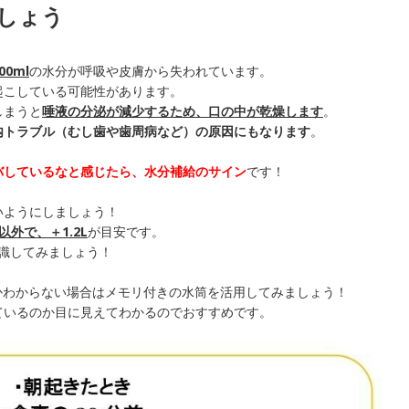
しょう
00ml
の水分が呼吸や皮膚から失われています。
起こしている可能性があります。
しまうと
唾液の分泌が減少するため、口の中が乾燥します
。
内トラブル（むし歯や歯周病など）の原因にもなります
。
バしているなと感じたら、水分補給のサイン
です！
いようにしましょう！
以外で、＋1.2L
が目安です。
意識してみましょう！
るかわからない場合はメモリ付きの水筒を活用してみましょう！
ているのか目に見えてわかるのでおすすめです。