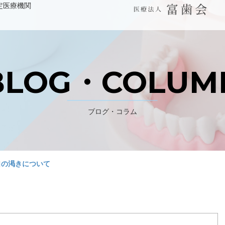
定医療機関
WEB予約 初診の方はこちら
BLOG・COLUM
パンジョ診療所
ブログ・コラム
川上歯科あべの診療所
口の渇きについて
デンタルラボ