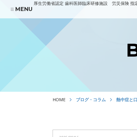
厚生労働省認定 歯科医師臨床研修施設 労災保険 指
MENU
あべの診療所
HOME
医院の紹介
川上歯科パンジョ診療所
HOME
ブログ・コラム
熱中症と
川上歯科守口市駅診療所
当院の治療