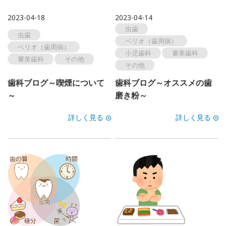
一般歯科
歯周病
2023-04-18
2023-04-14
虫歯
虫歯
予防
ホワイトニング
ペリオ（歯周病）
ペリオ（歯周病）
小児歯科
審美歯科
審美歯科
その他
その他
インプラント
マウスピース矯正
歯科ブログ～喫煙について
歯科ブログ～オススメの歯
富歯会について
ドクター紹介
～
磨き粉～
詳しく見る
詳しく見る
職員採用
ブログ
お知らせ
よくある質問
お問い合わせ
訪問診療について