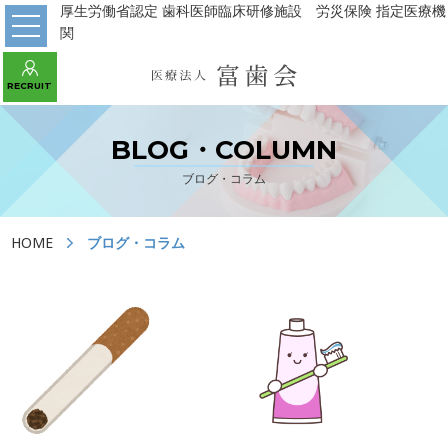
厚生労働省認定 歯科医師臨床研修施設 労災保険 指定医療機
関
WEB予約 初診の方はこちら
RECRUIT
あべの診療所
パンジョ診療所
守口市駅診療所
BLOG・COLUMN
ブログ・コラム
HOME
HOME
ブログ・コラム
医院の紹介
川上歯科パンジョ診療所
川上歯科あべの診療所
川上歯科守口市駅診療所
デンタルラボ
当院の治療